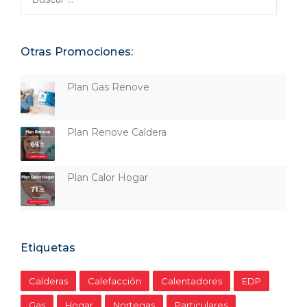
Otras Promociones:
Plan Gas Renove
Plan Renove Caldera
Plan Calor Hogar
Etiquetas
Calderas
Calefacción
Calentadores
EDP
Gas
Hogar
Nortegas
Particulares