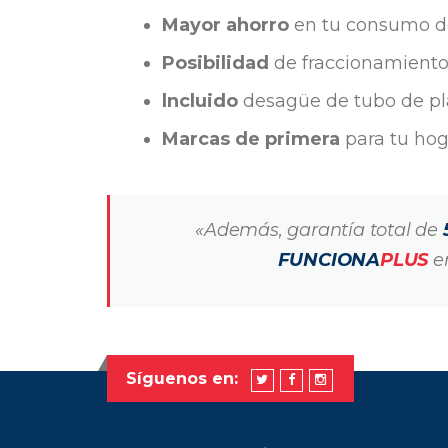
Mayor ahorro
en tu consumo d
Posibilidad
de fraccionamiento
lncluido
desagüe de tubo de plá
Marcas de primera
para tu hog
«Además, garantía total de
FUNCIONA
PLUS
en
Síguenos en: