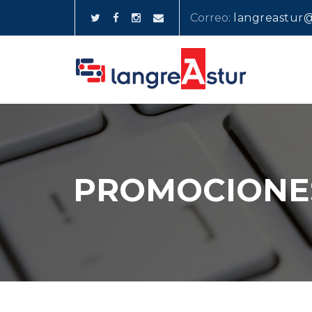
Skip
Correo:
langreastur@
to
content
PROMOCIONE