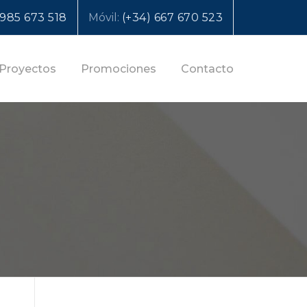
 985 673 518
Móvil:
(+34) 667 670 523
Proyectos
Promociones
Contacto