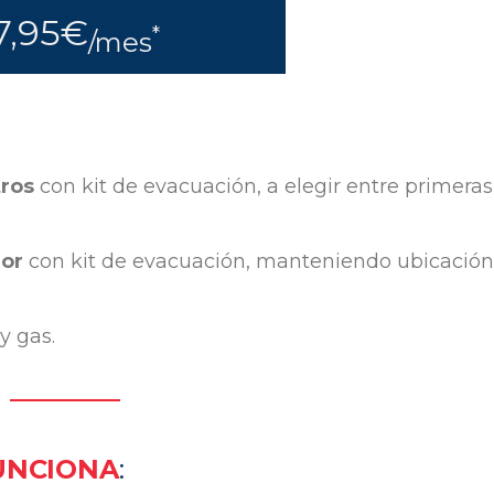
7,95€
*
/mes
tros
con kit de evacuación, a elegir entre primeras
dor
con kit de evacuación, manteniendo ubicación
y gas.
UNCIONA
: