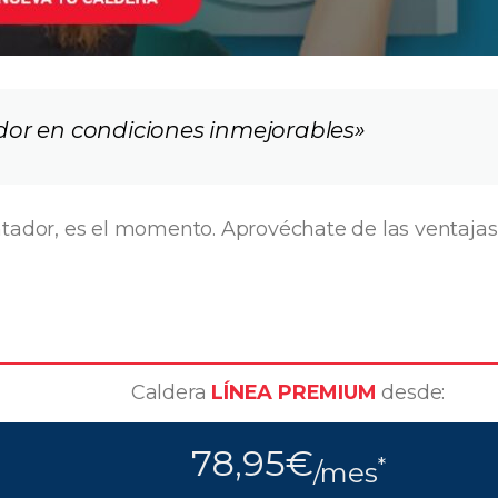
dor en condiciones inmejorables»
ntador, es el momento. Aprovéchate de las ventajas
Caldera
LÍNEA PREMIUM
desde:
78,95€
*
/mes