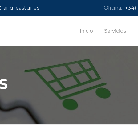
langreastur.es
Oficina:
(+34)
Inicio
Servicios
S