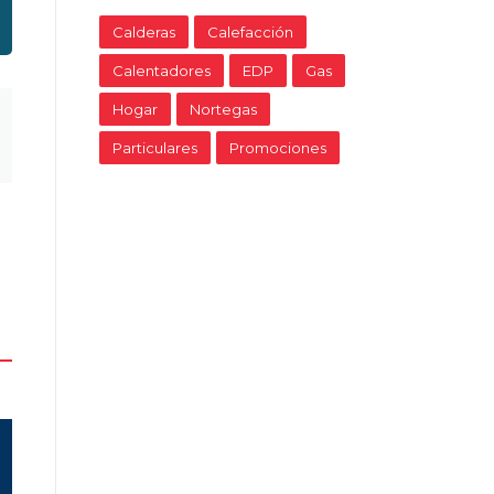
Calderas
Calefacción
Calentadores
EDP
Gas
Hogar
Nortegas
Particulares
Promociones